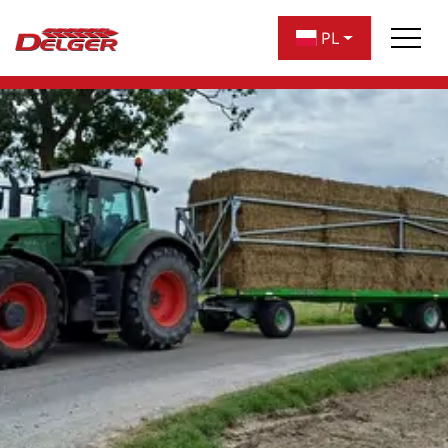
nawigację
PL